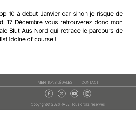
du
découvert
Festival
Sud
que
le
Top 10 à début Janvier car sinon je risque de
avec
j’étais
27
edi 17 Décembre vous retrouverez donc mon
OgLounis
ma
juin
iale
Blut Aus Nord
qui retrace le parcours de
-
mère
2026
list idoine of course !
20.07.2026
!
»
-
16.07.2026
Émissions
Interviews
Chroniques
Évènements
MENTIONS LÉGALES
CONTACT
Copyright© 2026 RAJE. Tous droits réservés.