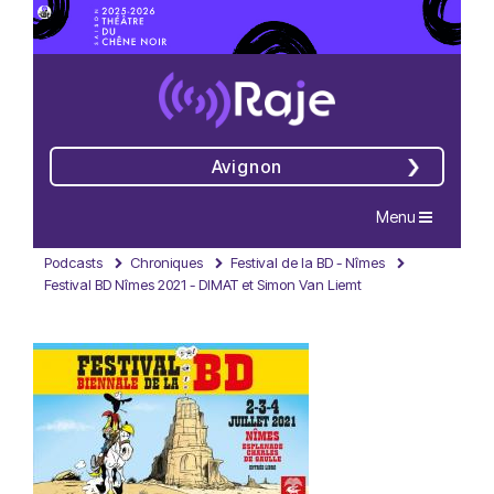
Avignon
Navigation
Menu
Podcasts
Chroniques
Festival de la BD - Nîmes
Festival BD Nîmes 2021 - DIMAT et Simon Van Liemt