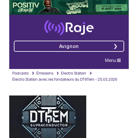
Avignon
Navigation
Menu
Podcasts
Émissions
Electro Station
Électro Station avec les fondateurs du DT6Tem - 25.03.2026