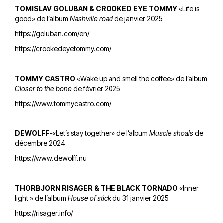
TOMISLAV GOLUBAN & CROOKED EYE TOMMY
«Life is
good» de l’album
Nashville road
de janvier 2025
https://goluban.com/en/
https://crookedeyetommy.com/
TOMMY CASTRO
«Wake up and smell the coffee» de l’album
Closer to the bone
de février 2025
https://www.tommycastro.com/
DEWOLFF
-«Let’s stay together» de l’album
Muscle shoals
de
décembre 2024
https://www.dewolff.nu
THORBJORN RISAGER & THE BLACK TORNADO
«Inner
light » de l’album
House of stick
du 31 janvier 2025
https://risager.info/