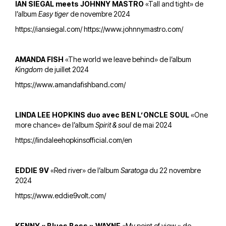
IAN SIEGAL meets JOHNNY MASTRO
«Tall and tight» de
l’album
Easy tiger
de novembre 2024
https://iansiegal.com/
https://www.johnnymastro.com/
AMANDA FISH
«The world we leave behind» de l’album
Kingdom
de juillet 2024
https://www.amandafishband.com/
LINDA LEE HOPKINS duo avec BEN L’ONCLE SOUL
«One
more chance» de l’album
Spirit & soul
de mai 2024
https://lindaleehopkinsofficial.com/en
EDDIE 9V
«Red river» de l’album
Saratoga
du 22 novembre
2024
https://www.eddie9volt.com/
KENNY « Blues Boss » WAYNE
«My point of view » de