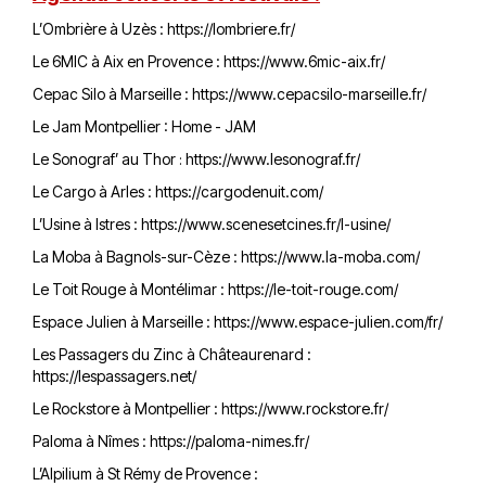
L’Ombrière à Uzès :
https://lombriere.fr/
Le 6MIC à Aix en Provence :
https://www.6mic-aix.fr/
Cepac Silo à Marseille :
https://www.cepacsilo-marseille.fr/
Le Jam Montpellier :
Home - JAM
Le Sonograf’ au Thor
https://www.lesonograf.fr/
:
Le Cargo à Arles :
https://cargodenuit.com/
L’Usine à Istres :
https://www.scenesetcines.fr/l-usine/
La Moba à Bagnols-sur-Cèze :
https://www.la-moba.com/
Le Toit Rouge à Montélimar : https://le-toit-rouge.com/
Espace Julien à Marseille :
https://www.espace-julien.com/fr/
Les Passagers du Zinc à Châteaurenard :
https://lespassagers.net/
Le Rockstore à Montpellier :
https://www.rockstore.fr/
Paloma à Nîmes :
https://paloma-nimes.fr/
L’Alpilium à St Rémy de Provence :