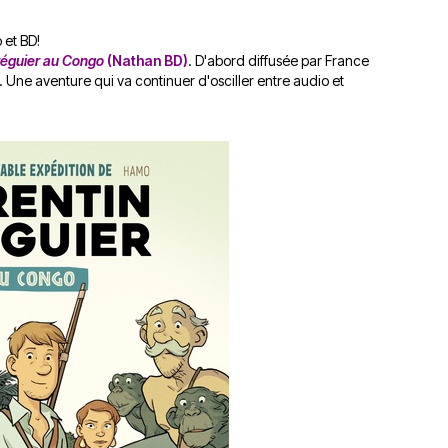
du
découvert
Festival
 et BD!
Sud
que
le
Tréguier au Congo
(Nathan BD)
. D'abord diffusée par France
avec
j’étais
27
 Une aventure qui va continuer d'osciller entre audio et
OgLounis
ma
juin
-
mère
2026
20.07.2026
!
»
-
16.07.2026
Émissions
Interviews
Chroniques
Évènements