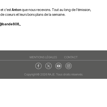
du
découvert
Festival
et c'est
Anton
que nous recevons. Tout au long de l'émission,
Sud
que
le
de coeurs et leurs bons plans de la semaine.
avec
j’étais
27
OgLounis
ma
juin
@bande808_
-
mère
2026
20.07.2026
!
»
-
16.07.2026
MENTIONS LÉGALES
Émissions
CONTACT
Interviews
Chroniques
Évènements
Copyright© 2026 RAJE. Tous droits réservés.