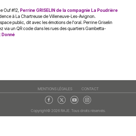
du
découvert
Festival
de Ouf #12,
Perrine GRISELIN de la compagnie La Poudrière
Sud
que
le
ésidence à La Chartreuse de Villeneuve-Les-Avignon.
avec
j’étais
27
space public, dit avec les émotions de l'oral. Perrine Griselin
OgLounis
ma
juin
rez via un QR code dans les rues des quartiers Gambetta-
-
mère
2026
t Donné
20.07.2026
!
»
-
16.07.2026
Émissions
Interviews
Chroniques
Évènements
MENTIONS LÉGALES
CONTACT
Copyright© 2026 RAJE. Tous droits réservés.