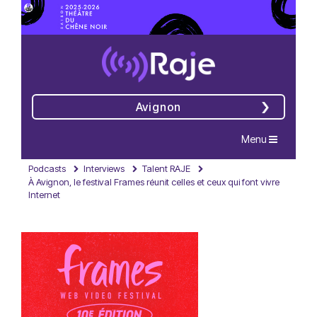
Avignon
Navigation
Menu
Podcasts
Interviews
Talent RAJE
À Avignon, le festival Frames réunit celles et ceux qui font vivre
Internet