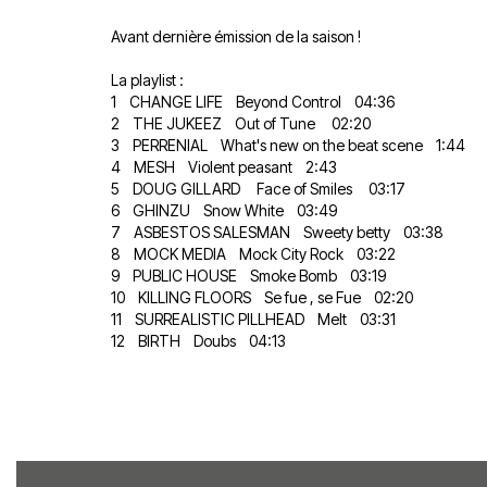
Avant dernière émission de la saison !
La playlist :
1 CHANGE LIFE Beyond Control 04:36
2 THE JUKEEZ Out of Tune 02:20
3 PERRENIAL What's new on the beat scene 1:44
4 MESH Violent peasant 2:43
5 DOUG GILLARD Face of Smiles 03:17
6 GHINZU Snow White 03:49
7 ASBESTOS SALESMAN Sweety betty 03:38
8 MOCK MEDIA Mock City Rock 03:22
9 PUBLIC HOUSE Smoke Bomb 03:19
10 KILLING FLOORS Se fue , se Fue 02:20
11 SURREALISTIC PILLHEAD Melt 03:31
12 BIRTH Doubs 04:13