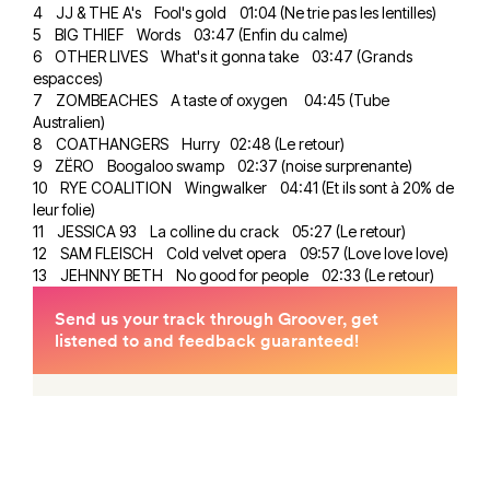
4 JJ & THE A's Fool's gold 01:04 (Ne trie pas les lentilles)
5 BIG THIEF Words 03:47 (Enfin du calme)
6 OTHER LIVES What's it gonna take 03:47 (Grands
espacces)
7 ZOMBEACHES A taste of oxygen 04:45 (Tube
Australien)
8 COATHANGERS Hurry 02:48 (Le retour)
9 ZËRO Boogaloo swamp 02:37 (noise surprenante)
10 RYE COALITION Wingwalker 04:41 (Et ils sont à 20% de
leur folie)
11 JESSICA 93 La colline du crack 05:27 (Le retour)
12 SAM FLEISCH Cold velvet opera 09:57 (Love love love)
13 JEHNNY BETH No good for people 02:33 (Le retour)