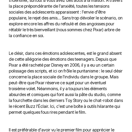
s'identifier, surtout si vous avez des ados à la maison. À travers
la place prépondérante de l'anxiété, toutes les tensions
sociales des adolescents apparaissent : l'envie d'être
populaire, le rejet des amis... Sans trop dévoiler le scénario, on
explore encore les affres du refoulé et des angoisses pour
rétablir le très bienveillant (nous sommes chez Pixar) arbre de
la confiance en soi.
Le désir, dans ces émotions adolescentes, est le grand absent
de cette allégorie des émotions des teenagers. Depuis que
Pixar a été racheté par Disney en 2006, il y a eu un certain
polissage des scripts, et ici on frôle le puritanisme : le seul désir
concerne la place sociale de l'individu dans le groupe. Mais
peut-être que Pixar réserve ce sujet pour un éventuel
troisième volet. Néanmoins, il y a toujours les éléments
absurdes et comiques qui font aussi la pâte du studio, comme
la fourchette dans les derniers Toy Story ou le chat-robot dans
le récent Buzz l'Éclair. Ici, c'est une boîte à outils hilarante qui
permet quelques fous rires pendant le film.
Il est préférable d'avoir vu le premier film pour apprécier le