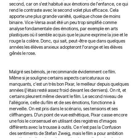
second, car on s'est habitué aux émotions de l'enfance, ce qui
rend le contraste avec le second volet plus efficace. Cela
apporte une plus grande variété, quelque chose de moins
binaire. Vice-Versa avait été un peu trop simplifié comme
analyse fondamentale des émotions, par exemple en arts
plastiques où il semble acquis que le jaune exprime la joie et le
rouge la colère. Donc, qui sait, peut-être que dans quelques
années les élèves anxieux adopteront l'orange et les élèves
gênés le rose.
Malgré ses bémols, je recommande évidemment ce film.
Même si je souligne certains aspects caricaturaux ou
manquants, c'est un très bon Pixar, le meilleur depuis quelques
années (j'étais resté assez froid devant les derniers). On rit, et
certains pleurent même devant le film. Le second niveau de
l'allégorie, celle du film et de ses émotions, fonctionne à
merveille. On est pris dans le scénario, ses tensions et ses
cliffhangers. D'un point de vue esthétique, Pixar casse encore
une fois le consensuel en utilisant des registres d'images
différents avec la trousse à outils. Ce n'est pas la Confusion
des sentiments de Stefan Zweig, mais le film a pour ambition