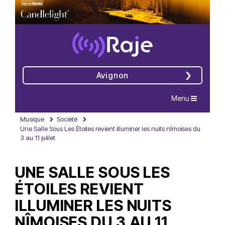
Avignon
Navigation
Menu
Musique
Société
Une Salle Sous Les Étoiles revient illuminer les nuits nîmoises du
3 au 11 juillet
UNE SALLE SOUS LES
ÉTOILES REVIENT
ILLUMINER LES NUITS
NÎMOISES DU 3 AU 11