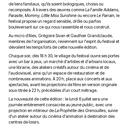
de liens familiaux, qu'ils soient biologiques, choisis ou
recomposés. À travers des œuvres comme
La Famille Addams
,
Parasite
,
Mommy
,
Little Miss Sunshine
ou encore
Le Parrain
, le
festival propose un regard sensible, drôle ou parfois
bouleversant sur ce qui nous rassemble et nous construit.
Au micro d'Alex, Grégoire Sivan et Gauthier Grandclaude,
membres de l'organisation, reviennent sur l'esprit du festival et
dévoilent les temps forts de cette nouvelle édition.
Chaque soir, dès 18 h 30, le village du festival ouvre ses portes
avec un bar à jeux, un marché d'artistes et d'artisans locaux,
une librairie, des ateliers créatifs autour du cinéma et de
l'audiovisuel, ainsi qu'un espace de restauration et de
nombreuses animations. À 20 h, place aux concerts et aux
spectacles, avant les projections de films en version originale
sous-titrée à 22 h, précédées d'un court métrage.
La nouveauté de cette édition : le lundi 6 juillet sera une
journée entièrement consacrée au jeune public, avec une
projection en intérieur de
La Prophétie des Grenouilles
, suivie
d'un atelier autour du cinéma d'animation à destination des
centres de loisirs.