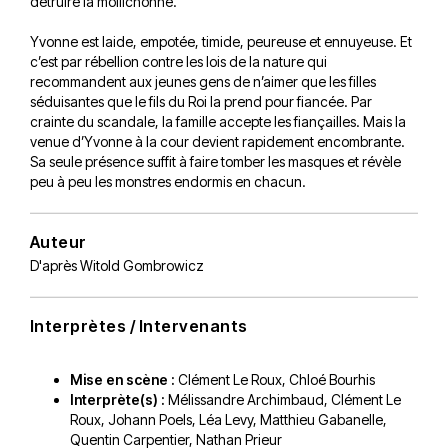
détruire la mollichonne.
Yvonne est laide, empotée, timide, peureuse et ennuyeuse. Et
c’est par rébellion contre les lois de la nature qui
recommandent aux jeunes gens de n’aimer que les filles
séduisantes que le fils du Roi la prend pour fiancée. Par
crainte du scandale, la famille accepte les fiançailles. Mais la
venue d’Yvonne à la cour devient rapidement encombrante.
Sa seule présence suffit à faire tomber les masques et révèle
peu à peu les monstres endormis en chacun.
Auteur
D'après
Witold Gombrowicz
Interprètes / Intervenants
Mise en scène :
Clément Le Roux
,
Chloé Bourhis
Interprète(s) :
Mélissandre Archimbaud, Clément Le
Roux, Johann Poels, Léa Levy, Matthieu Gabanelle,
Quentin Carpentier, Nathan Prieur