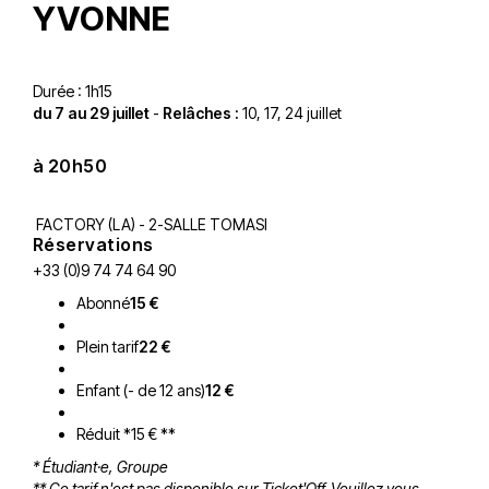
YVONNE
Durée : 1h15
du 7 au 29 juillet
-
Relâches :
10, 17, 24 juillet
à 20h50
FACTORY (LA) - 2-SALLE TOMASI
Réservations
+33 (0)9 74 74 64 90
Abonné
15 €
Plein tarif
22 €
Enfant (- de 12 ans)
12 €
Réduit *15 € **
* Étudiant·e, Groupe
** Ce tarif n'est pas disponible sur Ticket'Off. Veuillez vous