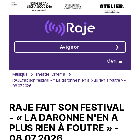
Avignon
Navigation
Menu
Musique
Théâtre, Cinéma
RAJE fait son festival - « La daronne n'en a plus rien à foutre » -
08.07.2026
RAJE FAIT SON FESTIVAL
- « LA DARONNE N'EN A
PLUS RIEN À FOUTRE » -
08.07.2026