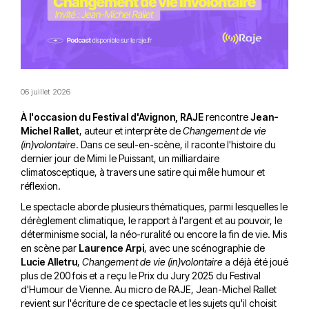
06 juillet 2026
À l'occasion du Festival d'Avignon, RAJE
rencontre
Jean-
Michel Rallet
, auteur et interprète de
Changement de vie
(in)volontaire
. Dans ce seul-en-scène, il raconte l'histoire du
dernier jour de Mimi le Puissant, un milliardaire
climatosceptique, à travers une satire qui mêle humour et
réflexion.
Le spectacle aborde plusieurs thématiques, parmi lesquelles le
dérèglement climatique, le rapport à l'argent et au pouvoir, le
déterminisme social, la néo-ruralité ou encore la fin de vie. Mis
en scène par
Laurence Arpi
, avec une scénographie de
Lucie Alletru
,
Changement de vie (in)volontaire
a déjà été joué
plus de 200 fois et a reçu le Prix du Jury 2025 du Festival
d'Humour de Vienne. Au micro de RAJE, Jean-Michel Rallet
revient sur l'écriture de ce spectacle et les sujets qu'il choisit