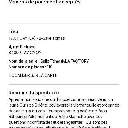
Moyens de paiement acceptés
Lieu
FACTORY (LA) - 2-Salle Tomasi
4, rue Bertrand
84000 - AVIGNON
Nom de la salle :
Salle Tomasi//LA FACTORY
Nombre de places :
110
LOCALISER SUR LA CARTE
Résumé du spectacle
Après la mort soudaine du rhinocéros, le nouveau venu, un
jeune Ours de Sibérie, bouleverse la vie tranquille et ordonnée
des animaux du zoo. L’ours provoque la colère de Papa
Babouin et l’étonnement de Petite Marmotte avec ses
questions inconfortables et dérangeantes : Qui sont ces
étranges créatures zébrées de l’autre côté de la clôture ?