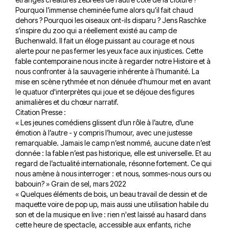
Pourquoi l’immense cheminée fume alors qu’il fait chaud
dehors ? Pourquoi les oiseaux ont-ils disparu ? Jens Raschke
s’inspire du zoo qui a réellement existé au camp de
Buchenwald. Il fait un éloge puissant au courage et nous
alerte pour ne pas fermer les yeux face aux injustices. Cette
fable contemporaine nous incite à regarder notre Histoire et à
nous confronter à la sauvagerie inhérente à l’humanité. La
mise en scène rythmée et non dénuée d'humour met en avant
le quatuor d'interprètes qui joue et se déjoue des figures
animalières et du chœur narratif.
Citation Presse :
« Les jeunes comédiens glissent d’un rôle à l’autre, d’une
émotion à l’autre - y compris l’humour, avec une justesse
remarquable. Jamais le camp n’est nommé, aucune date n’est
donnée : la fable n’est pas historique, elle est universelle. Et au
regard de l’actualité internationale, résonne fortement. Ce qui
nous amène à nous interroger : et nous, sommes-nous ours ou
babouin? » Grain de sel, mars 2022
« Quelques éléments de bois, un beau travail de dessin et de
maquette voire de pop up, mais aussi une utilisation habile du
son et de la musique en live : rien n'est laissé au hasard dans
cette heure de spectacle, accessible aux enfants, riche