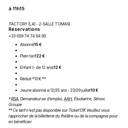
à 11h15
FACTORY (LA) - 2-SALLE TOMASI
Réservations
+33 (0)9 74 74 64 90
Abonné
15 €
Plein tarif
22 €
Enfant (- de 12 ans)
12 €
Réduit *10 € **
Jeune abonné.e 12/25 ans - 23/29 juillet
10 €
*
RSA
, Demandeur·se d'emploi,
AAH
, Étudiant·e, Sénior,
Groupe
** Ce tarif n'est pas disponible sur Ticket'Off. Veuillez vous
rapprocher de la billetterie du théâtre ou de la compagnie pour
en bénéficier.