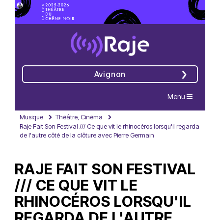
Avignon
Navigation
Menu
Musique
Théâtre, Cinéma
Raje Fait Son Festival /// Ce que vit le rhinocéros lorsqu'il regarda
de l'autre côté de la clôture avec Pierre Germain
RAJE FAIT SON FESTIVAL
/// CE QUE VIT LE
RHINOCÉROS LORSQU'IL
REGARDA DE L'AUTRE