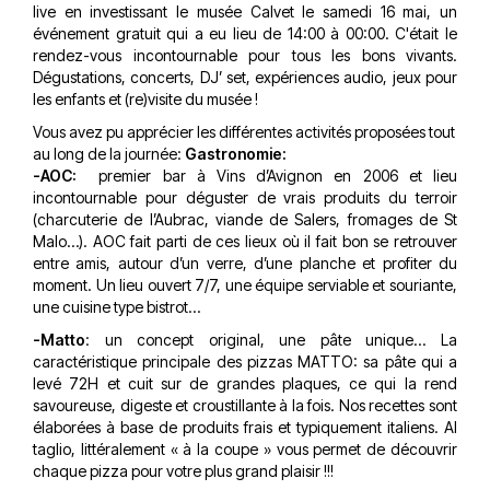
live en investissant le musée Calvet le samedi 16 mai, un
événement gratuit qui a eu lieu de 14:00 à 00:00. C'était le
rendez-vous incontournable pour tous les bons vivants.
Dégustations, concerts, DJ’ set, expériences audio, jeux pour
les enfants et (re)visite du musée !
Vous avez pu apprécier les différentes activités proposées tout
au long de la journée:
Gastronomie:
-AOC
:
premier bar à Vins d’Avignon en 2006 et lieu
incontournable pour déguster de vrais produits du terroir
(charcuterie de l’Aubrac, viande de Salers, fromages de St
Malo…). AOC fait parti de ces lieux où il fait bon se retrouver
entre amis, autour d’un verre, d’une planche et profiter du
moment. Un lieu ouvert 7/7, une équipe serviable et souriante,
une cuisine type bistrot…
-Matto
: un concept original, une pâte unique… La
caractéristique principale des pizzas MATTO: sa pâte qui a
levé 72H et cuit sur de grandes plaques, ce qui la rend
savoureuse, digeste et croustillante à la fois. Nos recettes sont
élaborées à base de produits frais et typiquement italiens. Al
taglio, littéralement « à la coupe » vous permet de découvrir
chaque pizza pour votre plus grand plaisir !!!