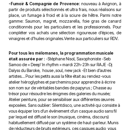
-Fumoir & Compagnie de Provence
: nouveau à Avignon, à
partir de produits sélectionnés et ultra frais, nous réalisons sur
place, un fumage à froid et à la sciure de hêtre. Parmi notre
gamme: Saumon, magret, mozzarella, foie gras de canard
conditionnés pour les particuliers et les professionnels. Pour
compléter vos achats une sélection rigoureuse d’épices, de
vinaigres et d’huiles originales.Vente aux particuliers sur RDV.
Pour tous les mélomanes, la programmation musicale
était assurée par :
-Stéphane Nisol, Saxophoniste -Seb
Samoo de « Deep’ In rhythm » mardi 22h-23h sur RAJE -Dj
Dalyss du Baroke, house ,soul, new jack -Et bien d’autres
artistes… Pour les petits aussi la fête était au rendez-vous
atelier hiéroglyphes et parchemins pour apprendre à écrire
son nom sur de véritables bandes de papyrus ; Chasse au
trésor pour résoudre les énigmes des galeries du musée;
Atelier peinture, pour se sensibiliser aux différentes œuvres
exposées. Sans oublier: Silentdisco, une activité qui consiste à
vous équiper lors d’un événement d’un casque audio sans fil
par lequel est diffusé le son (musique, cinéma, discours)
habituellement diffusé par un système de haut-parleur. Munis
de réducteurs de bruits extérieurs, ces casques audio vous