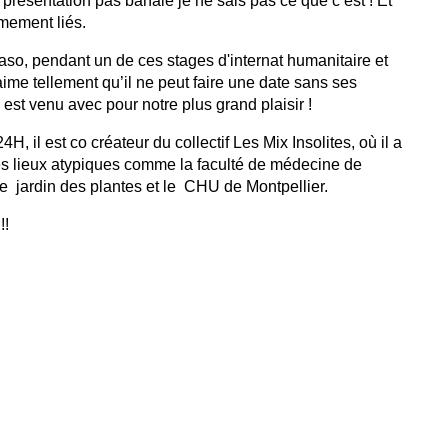
présentation pas banale je ne sais pas ce que c’est ! Et 
imement liés.
aso, pendant un de ces stages d'internat humanitaire et 
 aime tellement qu’il ne peut faire une date sans ses 
est venu avec pour notre plus grand plaisir !
 il est co créateur du collectif Les Mix Insolites, où il a 
s lieux atypiques comme la faculté de médecine de 
le  jardin des plantes et le  CHU de Montpellier.
!!