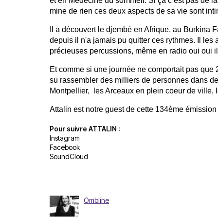
et en Médecine du sommeil. Si ça c’est pas de la 
mine de rien ces deux aspects de sa vie sont int
Il a découvert le djembé en Afrique, au Burkina F
depuis il n'a jamais pu quitter ces rythmes. Il les
précieuses percussions, même en radio oui oui il 
Et comme si une journée ne comportait pas que 24H,
su rassembler des milliers de personnes dans de
Montpellier,  les Arceaux en plein coeur de ville, 
Attalin est notre guest de cette 134ème émission 
Pour suivre ATTALIN :
Instagram
Facebook
SoundCloud
Ombline