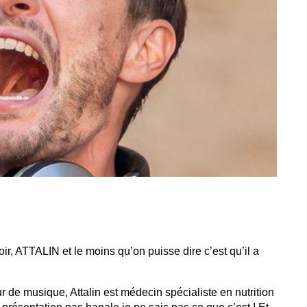
du
découvert
Festival
Sud
que
le
avec
j’étais
27
OgLounis
ma
juin
-
mère
2026
20.07.2026
!
»
-
16.07.2026
Émissions
Interviews
Chroniques
Évènements
oir, ATTALIN et le moins qu’on puisse dire c’est qu’il a 
 de musique, Attalin est médecin spécialiste en nutrition 