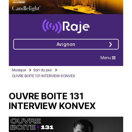
Avignon
Navigation
Menu
Musique
Son du jour
OUVRE BOITE 131 INTERVIEW KONVEX
OUVRE BOITE 131
INTERVIEW KONVEX