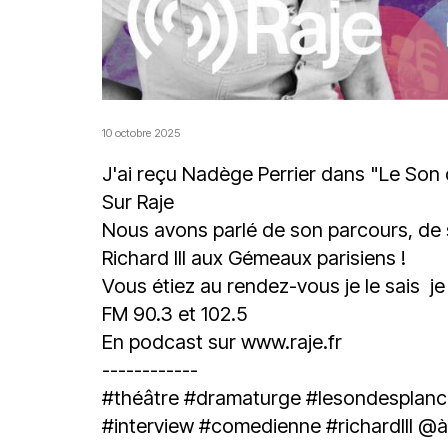
10 octobre 2025
J'ai reçu
Nadège Perrier
dans "Le Son 
Sur
Raje
Nous avons parlé de son parcours, de 
Richard III aux Gémeaux parisiens !
Vous étiez au rendez-vous je le sais je
FM 90.3 et 102.5
En podcast sur
www.raje.fr
------------
#théâtre
#dramaturge
#lesondesplan
#interview
#comedienne
#richardIII
@à 