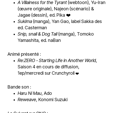
A Villainess for the Tyrant
(webtoon), Yu-Iran
(œuvre originale), Najeon (scénario) &
Jagae (dessin), ed. Pika ❤️
Sukima
(manga), Yan Gao, label Sakka des
ed. Casterman
Snip, snail & Dog Tail
(manga), Tomoko
Yamashita, ed. naBan
Animé présenté :
Re:ZERO - Starting Life in Another World
,
Saison 4 en cours de diffusion,
1ep/mercredi sur Crunchyroll
❤️
Bande son :
Haru Ni Mau
, Ado
Reweave
, Konomi Suzuki