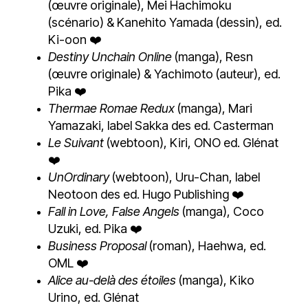
(œuvre originale), Mei Hachimoku
(scénario) & Kanehito Yamada (dessin), ed.
Ki-oon ❤️
Destiny Unchain Online
(manga), Resn
(œuvre originale) & Yachimoto (auteur), ed.
Pika ❤️
Thermae Romae Redux
(manga), Mari
Yamazaki, label Sakka des ed. Casterman
Le Suivant
(webtoon), Kiri, ONO ed. Glénat
❤️
UnOrdinary
(webtoon), Uru-Chan, label
Neotoon des ed. Hugo Publishing ❤️
Fall in Love, False Angels
(manga), Coco
Uzuki, ed. Pika ❤️
Business Proposal
(roman), Haehwa, ed.
OML ❤️
Alice au-delà des étoiles
(manga), Kiko
Urino, ed. Glénat