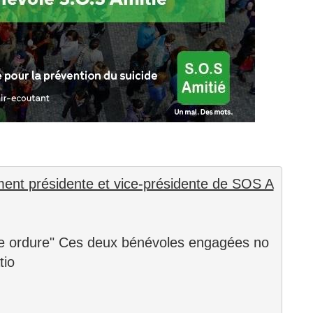
du
découvert
Festival
Sud
que
le
avec
j’étais
27
OgLounis
ma
juin
-
mère
2026
20.07.2026
!
»
-
16.07.2026
Émissions
Interviews
Chroniques
ment présidente et vice-présidente de SOS A
Évènements
une ordure" Ces deux bénévoles engagées no
tio