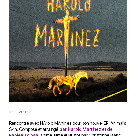
07 juillet 2023
Rencontre avec HArold MArtinez pour son nouvel EP:
Animal's
Skin. Composé et arr
angé
par Harold Martinez et de
Fabien Tolosa
, animé, filmé et illustré par
Christophe Blanc