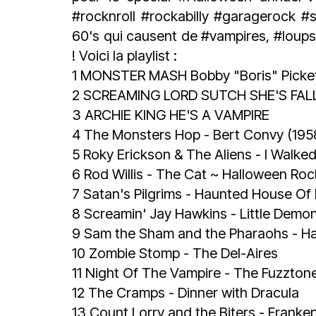
#ro
cknroll
#rockabilly
#garagerock
#s
60's qui causent de
#vampires
,
#loup
! Voici la playlist :
1 MONSTER MASH Bobby "Boris" Picket
2 SCREAMING LORD SUTCH SHE'S FAL
3 ARCHIE KING HE'S A VAMPIRE
4 The Monsters Hop - Bert Convy (1958)
5 Roky Erickson & The Aliens - I Walke
6 Rod Willis - The Cat ~ Halloween Rock
7 Satan's Pilgrims - Haunted House Of
8 Screamin' Jay Hawkins - Little Demo
9 Sam the Sham and the Pharaohs - H
10 Zombie Stomp - The Del-Aires
11 Night Of The Vampire - The Fuzzton
12 The Cramps - Dinner with Dracula
13 Count Lorry and the Biters - Franke