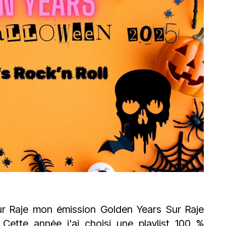
du
découvert
Festival
Sud
que
le
avec
j’étais
27
OgLounis
ma
juin
-
mère
2026
20.07.2026
!
»
-
16.07.2026
Émissions
Interviews
Chroniques
Évènements
ur
Raje
mon émission
Golden Years Sur Raje
Cette année j'ai choisi une playlist 100 %