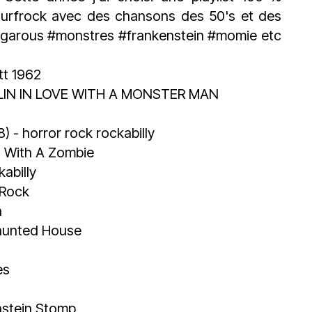
urfrock
avec des chansons des 50's et des
sgarous
#monstres
#frankenstein
#momie
etc
t 1962
LIN IN LOVE WITH A MONSTER MAN
 - horror rock rockabilly
d With A Zombie
abilly
 Rock
n
aunted House
es
nstein Stomp