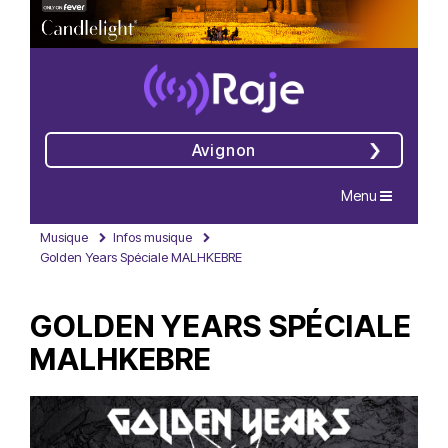
Avignon
Navigation
Menu
Musique
Infos musique
Golden Years Spéciale MALHKEBRE
GOLDEN YEARS SPÉCIALE
MALHKEBRE