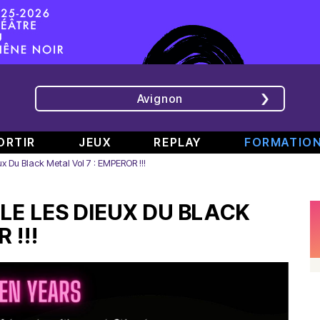
Avignon
ORTIR
JEUX
REPLAY
FORMATIO
x Du Black Metal Vol 7 : EMPEROR !!!
ÉMISSIONS
INTERVIEWS
CHRONIQUES
ÉVÈNEMENTS
LE LES DIEUX DU BLACK
Bande
Rencontre
RAJE
Conférence
808
avec
fait
de
 !!!
#6
Augusta
son
presse
Part.
en
festival
de
2
direct
-
Jean
–
de
«
Boucher,
Spéciale
TINALS
Comment
Président
rap
j’ai
Aluna