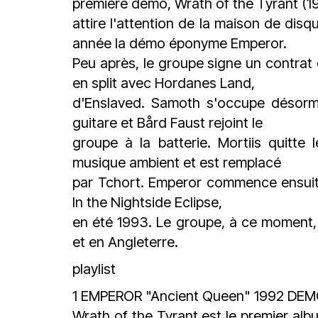
première démo, Wrath of the Tyrant (1
attire l'attention de la maison de disq
année la démo éponyme Emperor.
Peu après, le groupe signe un contrat
en split avec Hordanes Land,
d'Enslaved. Samoth s'occupe désorma
guitare et Bård Faust rejoint le
groupe à la batterie. Mortiis quitt
musique ambient et est remplacé
par Tchort. Emperor commence ensuite 
In the Nightside Eclipse,
en été 1993. Le groupe, à ce moment
et en Angleterre.
playlist
1 EMPEROR "Ancient Queen" 1992 D
Wrath of the Tyrant est le premier a