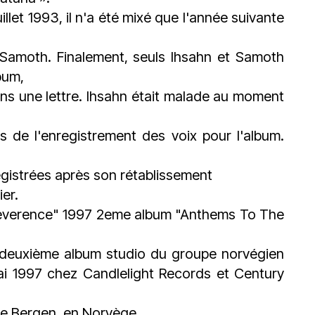
illet 1993, il n'a été mixé que l'année suivante
 Samoth. Finalement, seuls Ihsahn et Samoth
bum,
dans une lettre. Ihsahn était malade au moment
rs de l'enregistrement des voix pour l'album.
egistrées après son rétablissement
er.
everence" 1997 2eme album "Anthems To The
e deuxième album studio du groupe norvégien
mai 1997 chez Candlelight Records et Century
 de Bergen, en Norvège.