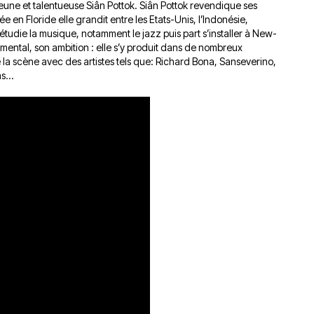
jeune et talentueuse Siân Pottok. Siân Pottok revendique ses
 Née en Floride elle grandit entre les Etats-Unis, l’Indonésie,
e étudie la musique, notamment le jazz puis part s’installer à New-
n mental, son ambition : elle s’y produit dans de nombreux
e la scène avec des artistes tels que: Richard Bona, Sanseverino,
ms...