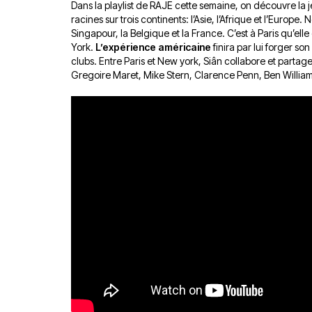
Dans la playlist de RAJE cette semaine, on découvre la 
racines sur trois continents: l’Asie, l’Afrique et l’Europe.
Singapour, la Belgique et la France. C’est à Paris qu’ell
York.
L’expérience américaine
finira par lui forger so
clubs. Entre Paris et New york, Siân collabore et partag
Gregoire Maret, Mike Stern, Clarence Penn, Ben Willia