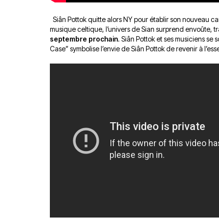
Siân Pottok quitte alors NY pour établir son nouveau cam
musique celtique, l’univers de Sian surprend envoûte, t
septembre prochain
. Siân Pottok et ses musiciens se
Case” symbolise l’envie de Siân Pottok de revenir à l’ess