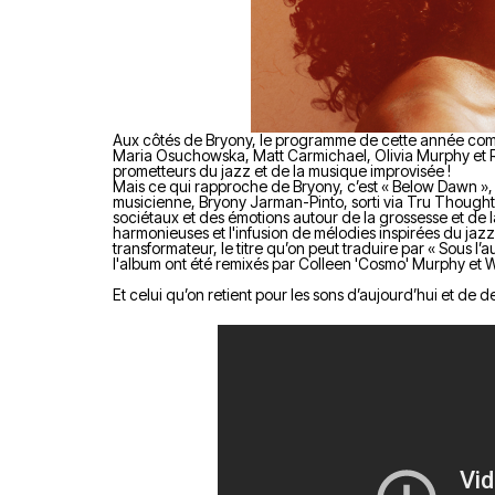
Aux côtés de Bryony, le programme de cette année co
Maria Osuchowska, Matt Carmichael, Olivia Murphy et Ro
prometteurs du jazz et de la musique improvisée !
Mais ce qui rapproche de Bryony, c’est « Below Dawn »,
musicienne, Bryony Jarman-Pinto, sorti via Tru Though
sociétaux et des émotions autour de la grossesse et de 
harmonieuses et l'infusion de mélodies inspirées du ja
transformateur, le titre qu’on peut traduire par « Sous 
l'album ont été remixés par Colleen 'Cosmo' Murphy et 
Et celui qu’on retient pour les sons d’aujourd’hui et de 