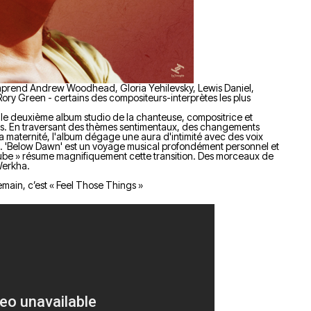
mprend Andrew Woodhead, Gloria Yehilevsky, Lewis Daniel,
ry Green - certains des compositeurs-interprètes les plus
 le deuxième album studio de la chanteuse, compositrice et
ts. En traversant des thèmes sentimentaux, des changements
la maternité, l'album dégage une aura d'intimité avec des voix
zz. 'Below Dawn' est un voyage musical profondément personnel et
l’aube » résume magnifiquement cette transition. Des morceaux de
Werkha.
demain, c’est « Feel Those Things »