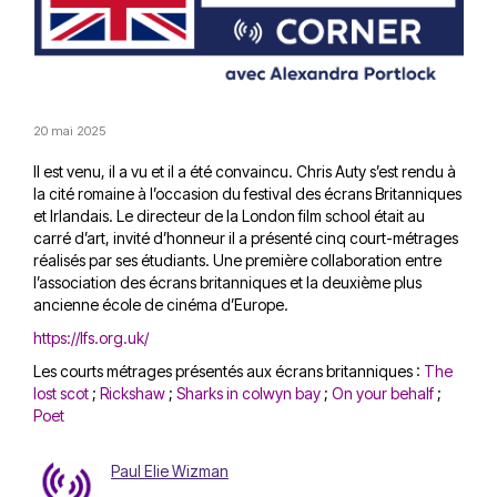
20 mai 2025
Il est venu, il a vu et il a été convaincu. Chris Auty s’est rendu à
la cité romaine à l’occasion du festival des écrans Britanniques
et Irlandais. Le directeur de la London film school était au
carré d’art, invité d’honneur il a présenté cinq court-métrages
réalisés par ses étudiants. Une première collaboration entre
l’association des écrans britanniques et la deuxième plus
ancienne école de cinéma d’Europe.
https://lfs.org.uk/
Les courts métrages présentés aux écrans britanniques :
The
lost scot
;
Rickshaw
;
Sharks in colwyn bay
;
On your behalf
;
Poet
Paul Elie Wizman