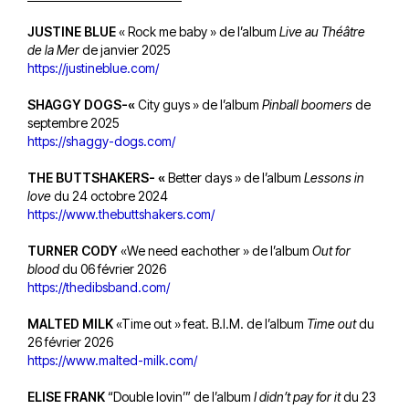
JUSTINE BLUE
« Rock me baby » de l’album
Live au Théâtre
de la Mer
de janvier 2025
https://justineblue.com/
SHAGGY DOGS-«
City guys » de l’album
Pinball boomers
de
septembre 2025
https://shaggy-dogs.com/
THE BUTTSHAKERS- «
Better days » de l’album
Lessons in
love
du 24 octobre 2024
https://www.thebuttshakers.com/
TURNER CODY
«We need eachother » de l’album
Out for
blood
du 06 février 2026
https://thedibsband.com/
MALTED MILK
«Time out » feat. B.I.M. de l’album
Time out
du
26 février 2026
https://www.malted-milk.com/
ELISE FRANK
“Double lovin’” de l’album
I didn’t pay for it
du 23