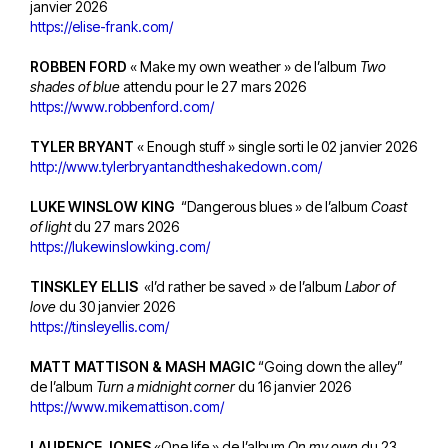
janvier 2026
https://elise-frank.com/
ROBBEN FORD
« Make my own weather » de l’album
Two
shades of blue
attendu pour le 27 mars 2026
https://www.robbenford.com/
TYLER BRYANT
« Enough stuff » single sorti le 02 janvier 2026
http://www.tylerbryantandtheshakedown.com/
LUKE WINSLOW KING
“Dangerous blues » de l’album
Coast
of light
du 27 mars 2026
https://lukewinslowking.com/
TINSKLEY ELLIS
«I’d rather be saved » de l’album
Labor of
love
du 30 janvier 2026
https://tinsleyellis.com/
MATT MATTISON & MASH MAGIC
“Going down the alley”
de l’album
Turn a midnight corner
du 16 janvier 2026
https://www.mikemattison.com/
LAURENCE JONES
«One life » de l’album
On my own
du 23