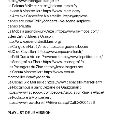
https://www.milongadelangel.fr/
La Paloma à Nîmes :
https://paloma-nimes.fr/
Le Jam à Montpellier :
https://www.lejam.com/
Le Artplexe Canebière à Marseille :
https://artplexe-
canebiere.com/FR/119/concerts-live-scene-artplexe-
canebiere.html
La Moba à Bagnols-sur-Cèze :
https://www.la-moba.com/
Eden District Blues à Oraison :
http://www.edendistrictblues.org/
Le Cargo de Nuit à Arles :
https://cargodenuit.com/
MJC de Cavaillon :
https://www.mjccavaillon.fr/
Le Petit Duc à Aix-en-Provence :
https://www.lepetitduc.net/
Le Sonograf au Thor :
https://www.lesonograf.fr/
Les Passagers du Zinc :
https://lespassagers.net
Le Corum Montpellier :
https://www.corum-
montpellier.com/fr/agenda
Le Cepac Silo Marseille :
https://www.cepacsilo-marseille.fr/
Le Noctambus à Saint Cezaire de Gauzignan :
https://www.facebook.com/people/Association-Sur-la-Place/
Le Rockstore à Montpellier :
https://www.rockstore.fr/PBEvents.asp?CatID=2004556
PLAYLIST DE L’EMISSION
: