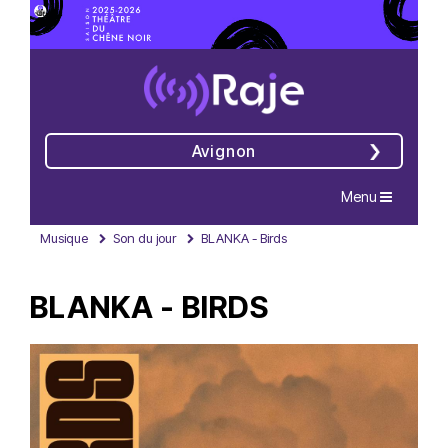
Avignon
Navigation
Menu
Musique
Son du jour
BLANKA - Birds
BLANKA - BIRDS