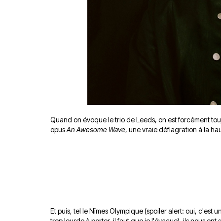
Quand on évoque le trio de Leeds, on est forcément touj
opus
An Awesome Wave
, une vraie déflagration à la h
Et puis, tel le Nîmes Olympique (spoiler alert: oui, c'es
trop lourde à porter, il faut que je l'évacue), ils nous 