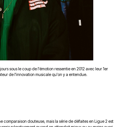
ours sous le coup de l'émotion ressentie en 2012 avec leur 1er
auteur de l'innovation musicale qu'on y a entendue.
t une comparaison douteuse, mais la série de défaites en Ligue 2 est
ont surpris négativement quand on attendait mieux ou au moins aussi