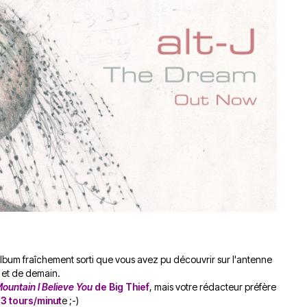
du
découvert
Festival
Sud
que
le
avec
j’étais
27
OgLounis
ma
juin
-
mère
2026
20.07.2026
!
»
-
16.07.2026
Émissions
Interviews
Chroniques
Évènements
bum fraîchement sorti que vous avez pu découvrir sur l'antenne
 et de demain.
untain I Believe You
de Big Thief
, mais votre rédacteur préfère
3 tours/minut
e ;-)