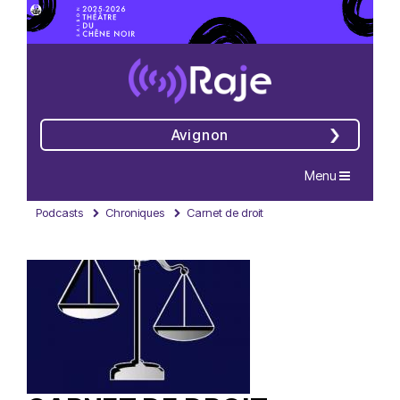
Avignon
Navigation
Menu
Podcasts
Chroniques
Carnet de droit