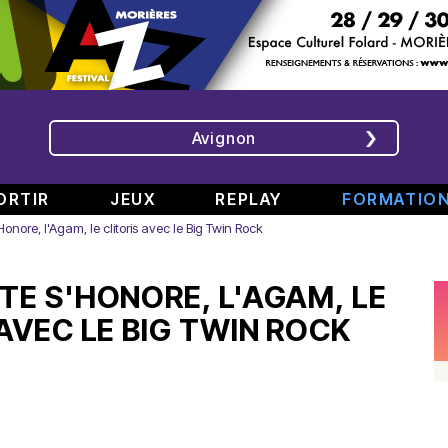
Avignon
ORTIR
JEUX
REPLAY
FORMATIO
Honore, l'Agam, le clitoris avec le Big Twin Rock
ÉMISSIONS
INTERVIEWS
CHRONIQUES
ÉVÈNEMENTS
TE S'HONORE, L'AGAM, LE
Bande
Rencontre
RAJE
Conférence
808
avec
fait
de
AVEC LE BIG TWIN ROCK
#6
Augusta
son
presse
Part.
en
festival
de
2
direct
-
Jean
–
de
«
Boucher,
Spéciale
TINALS
Comment
Président
rap
j’ai
Aluna