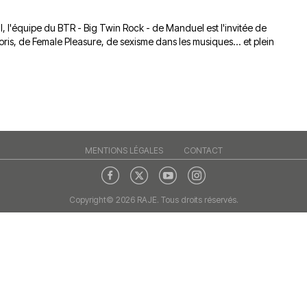
du
découvert
Festival
l, l'équipe du BTR - Big Twin Rock - de Manduel est l'invitée de
Sud
que
le
ris, de Female Pleasure, de sexisme dans les musiques... et plein
avec
j’étais
27
OgLounis
ma
juin
-
mère
2026
20.07.2026
!
»
-
16.07.2026
MENTIONS LÉGALES
CONTACT
Émissions
Interviews
Chroniques
Évènements
Copyright© 2026 RAJE. Tous droits réservés.