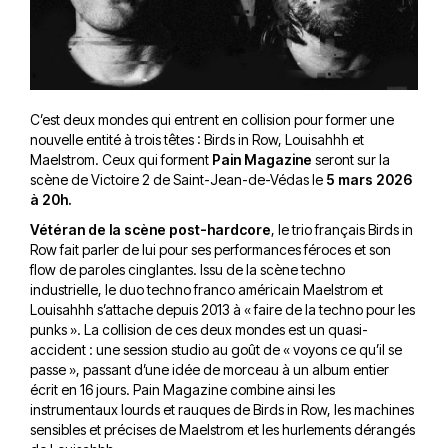
C’est deux mondes qui entrent en collision pour former une
nouvelle entité à trois têtes : Birds in Row, Louisahhh et
Maelstrom. Ceux qui forment
Pain Magazine
seront sur la
scène de Victoire 2 de Saint-Jean-de-Védas le
5 mars 2026
à 20h.
Vétéran de la scène post-hardcore
, le trio français Birds in
Row fait parler de lui pour ses performances féroces et son
flow de paroles cinglantes. Issu de la scène techno
industrielle, le duo techno franco américain Maelstrom et
Louisahhh s’attache depuis 2013 à « faire de la techno pour les
punks ». La collision de ces deux mondes est un quasi-
accident : une session studio au goût de « voyons ce qu’il se
passe », passant d’une idée de morceau à un album entier
écrit en 16 jours. Pain Magazine combine ainsi les
instrumentaux lourds et rauques de Birds in Row, les machines
sensibles et précises de Maelstrom et les hurlements dérangés