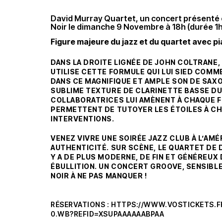
David Murray Quartet, un concert présenté 
Noir le dimanche 9 Novembre à 18h (durée 1
Figure majeure du jazz et du quartet avec p
DANS LA DROITE LIGNÉE DE JOHN COLTRANE, 
UTILISE CETTE FORMULE QUI LUI SIED COMME
DANS CE MAGNIFIQUE ET AMPLE SON DE SAX
SUBLIME TEXTURE DE CLARINETTE BASSE DU
COLLABORATRICES LUI AMÈNENT À CHAQUE FOI
PERMETTENT DE TUTOYER LES ÉTOILES À CH
INTERVENTIONS.
VENEZ VIVRE UNE SOIRÉE JAZZ CLUB À L’AM
AUTHENTICITÉ.
SUR SCÈNE, LE QUARTET DE 
Y A DE PLUS MODERNE, DE FIN ET GÉNÉREUX
ÉBULLITION. UN CONCERT GROOVE, SENSIBLE 
NOIR À NE PAS MANQUER !
RÉSERVATIONS :
HTTPS://WWW.VOSTICKETS.FR
0.WB?REFID=XSUPAAAAAABPAA